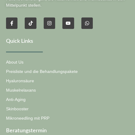
Mittelpunkt stellen.
Quick Links
About Us
Preisliste und die Behandlungspakete
Hyaluronsäure
Muskelrelaxans
Anti-Aging
Skinbooster
Mikroneedling mit PRP
Beratungstermin