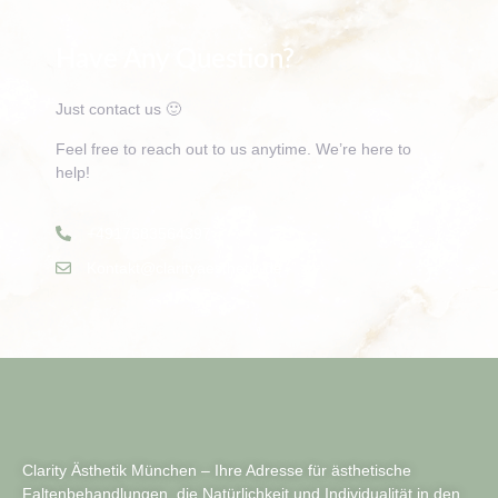
Have Any Question?
Just contact us 🙂
Feel free to reach out to us anytime. We’re here to
help!
+4917683564397
Kontakt@clarityaesthetik.de
Clarity Ästhetik München – Ihre Adresse für ästhetische
Faltenbehandlungen, die Natürlichkeit und Individualität in den